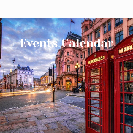
Events Calendar
Phone Us: 010 75 320 37
Mail Us
Botersloot 9c, Rotterdam
Level Test