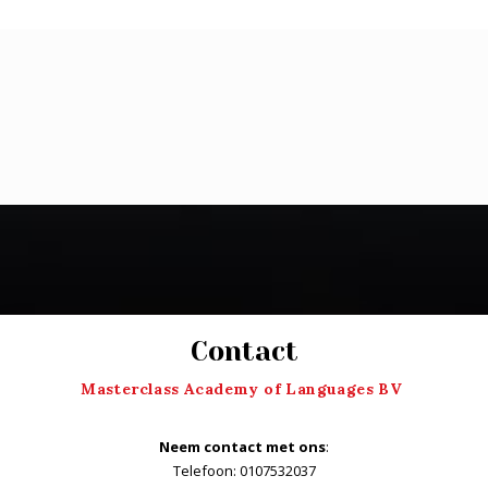
De gerichte cursus heeft mij echt geholpen mijn
doelen te bereiken
Maarten
Apothekersassistent
Masterclass English heeft mij het juiste steuntje
in de rug gegeven.. Bedankt!
Contact
Myrthe
Masterclass Academy of Languages BV
Student
Neem contact met ons
:
Telefoon: 0107532037