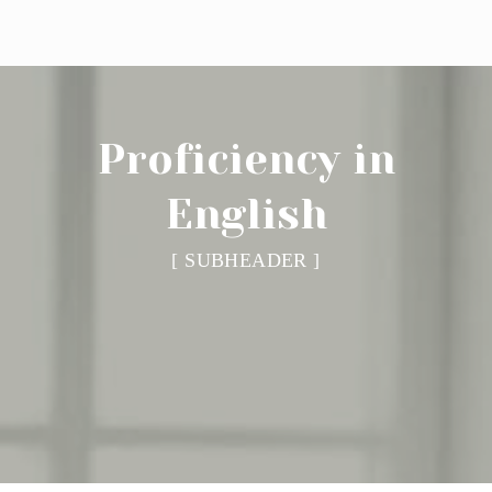
Proficiency in
English
Phone Us: 010 75 320 37
[ SUBHEADER ]
Mail Us
Botersloot 9c, Rotterdam
Level Test