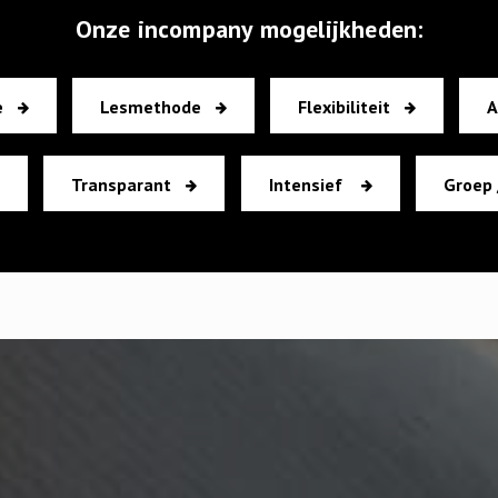
Onze incompany mogelijkheden:
Zakelijk Engels
e
Lesmethode
Flexibiliteit
A
Rabobank
Support Officer
Transparant
Intensief
Groep 