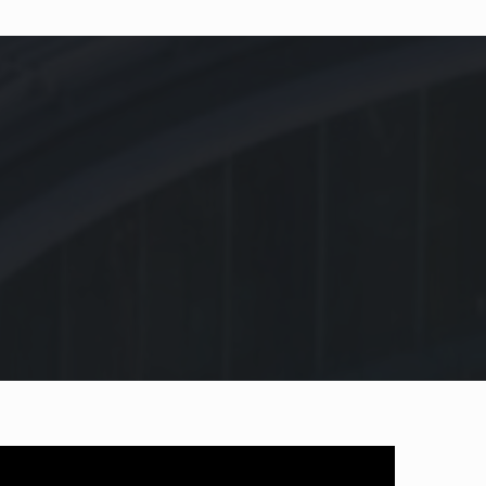
 lessen sluiten qua structuur
egespitst op je sterktes en