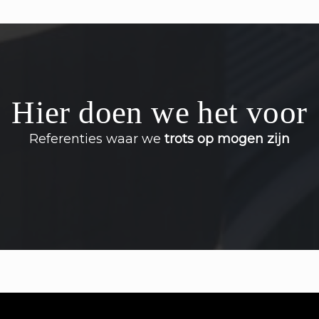
Hier doen we het voor
Referenties waar we
trots op mogen zijn
s je perfect Engels wilt leren spreken. De klassikale
ge examen en de individuele lessen zijn volledig to
zwaktes. Absoluut een aanrader!