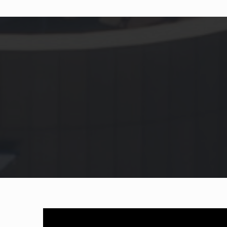
Prima opleidingsinstituut al
perfect aan op het Cambrid