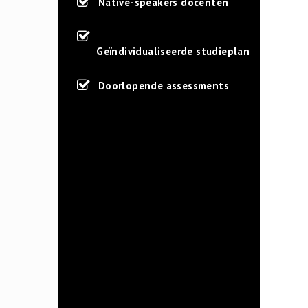
Native-speakers docenten
Geïndividualiseerde studieplan
Doorlopende assessments
I had spoken no English for a
long time but with the
personal guidance from
Masterclass English now I
feel more confidence when I
have to speak the English
language. The customized
solution offered by
Masterclass English was