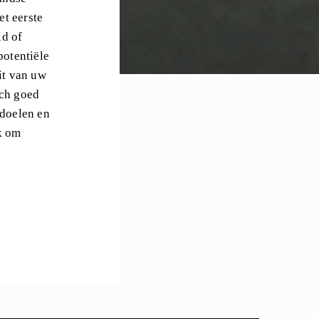
t eerste
ld of
potentiële
it van uw
ich goed
sdoelen en
k om