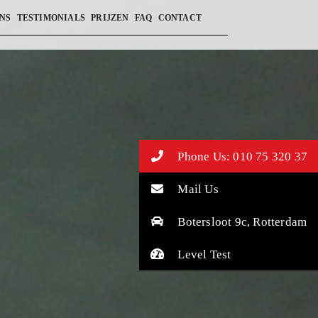
NS
TESTIMONIALS
PRIJZEN
FAQ
CONTACT
Phone Us: 010 75 320 37
Mail Us
Botersloot 9c, Rotterdam
Level Test