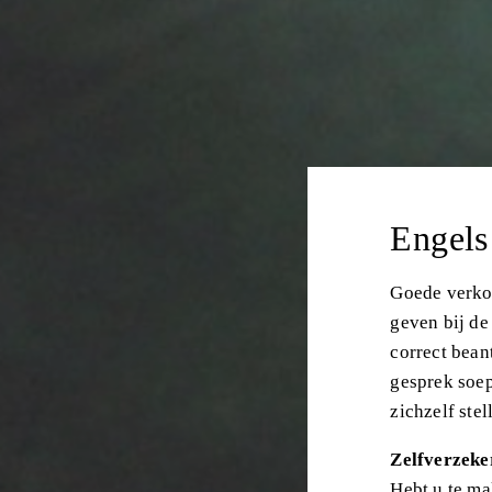
Engels
Goede verko
geven bij de
correct bean
gesprek soep
zichzelf ste
Zelfverzeke
Hebt u te ma