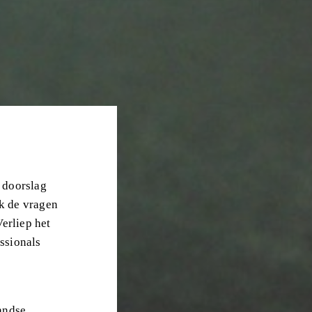
 doorslag
ik de vragen
erliep het
ssionals
landse