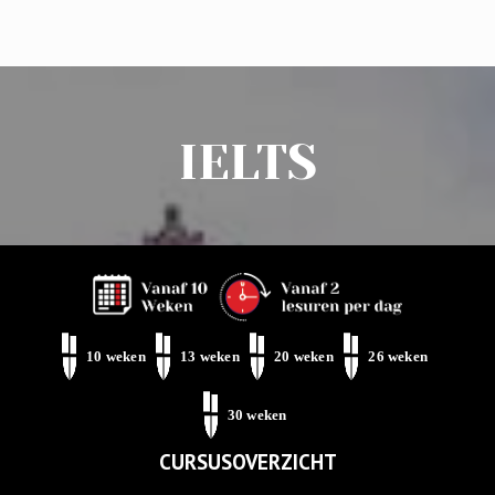
IELTS
Phone Us: 010 75 320 37
Mail Us
Botersloot 9c, Rotterdam
10 weken
13 weken
20 weken
26 weken
Level Test
30 weken
CURSUSOVERZICHT