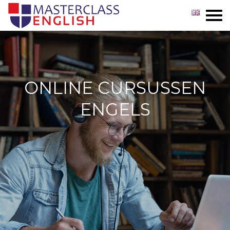
ONLINE
GROEPEN
ONLINE CURSUSSEN
PRIVÉ
ENGELS
INCOMPANY
INSCHRIJVEN
TESTIMONIALS
CONTACT